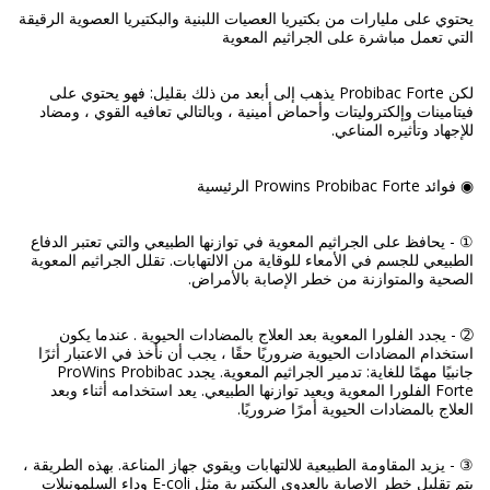
يحتوي على مليارات من بكتيريا العصيات اللبنية والبكتيريا العصوية الرقيقة
لكن Probibac Forte يذهب إلى أبعد من ذلك بقليل: فهو يحتوي على
فيتامينات وإلكتروليتات وأحماض أمينية ، وبالتالي تعافيه القوي ، ومضاد
① - يحافظ على الجراثيم المعوية في توازنها الطبيعي والتي تعتبر الدفاع
الطبيعي للجسم في الأمعاء للوقاية من الالتهابات. تقلل الجراثيم المعوية
➁ - يجدد الفلورا المعوية بعد العلاج بالمضادات الحيوية . عندما يكون
استخدام المضادات الحيوية ضروريًا حقًا ، يجب أن نأخذ في الاعتبار أثرًا
جانبيًا مهمًا للغاية: تدمير الجراثيم المعوية. يجدد ProWins Probibac
Forte الفلورا المعوية ويعيد توازنها الطبيعي. يعد استخدامه أثناء وبعد
③ - يزيد المقاومة الطبيعية للالتهابات ويقوي جهاز المناعة. بهذه الطريقة ،
يتم تقليل خطر الإصابة بالعدوى البكتيرية مثل E-coli وداء السلمونيلات