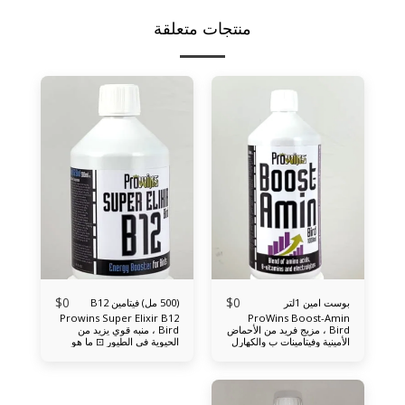
منتجات متعلقة
$
0
$
0
بوست امين 1لتر
(500 مل) فيتامين B12
Prowins Super Elixir B12
ProWins Boost-Amin
Bird ، مزيج فريد من الأحماض
Bird ، منبه قوي يزيد من
الأمينية وفيتامينات ب والكهارل
الحيوية في الطيور ⊡ ما هو
، غني باليانسون ، مطور علميًا
Prowins Super Elixir B12
للطيور وطيور الأقفاص ◉ ما
Bird وكيف يعمل هذه هي
هو Prowins Boost-Amin
نسخة الطيور من Super
Bird نسخة الطيور من
Elixir B12 الناجح ، وهو منتج
Prowins Boost-Amin
يعتمد على فيتامين B12 النقي ،