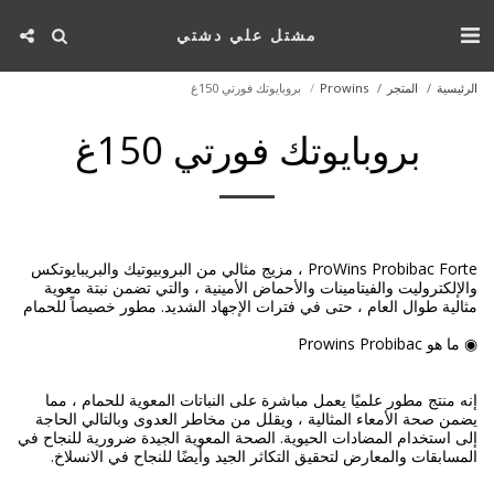
مشتل علي دشتي
الرئيسية
المتجر
Prowins
بروبايوتك فورتي 150غ
بروبايوتك فورتي 150غ
ProWins Probibac Forte ، مزيج مثالي من البروبيوتيك والبريبايوتكس
والإلكتروليت والفيتامينات والأحماض الأمينية ، والتي تضمن نبتة معوية
إنه منتج مطور علميًا يعمل مباشرة على النباتات المعوية للحمام ، مما
يضمن صحة الأمعاء المثالية ، ويقلل من مخاطر العدوى وبالتالي الحاجة
إلى استخدام المضادات الحيوية. الصحة المعوية الجيدة ضرورية للنجاح في