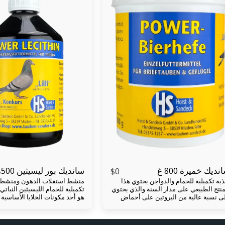
نديك خميرة 800 غ
سانديك بور ليسيثين 500مل
$
0
ذية تكميلية للحمام والدواجن يحتوي هذا
منتج الطبيعي على مدار السنة والذي يحتوي
تكميلية للحمام الليسيثين ا
ى نسبة عالية من البروتين على أحماض
هو أحد مكونات الخلايا الأساسية 
ينية قيمة ومعادن وعناصر ضئيلة وفيتامينات
الحي. من الضروري التجديد المس
مركب B بتركيزات عالية. نصائح التغذية: تدار
خلايا الجسم والأعصاب. من بين ج
خميرة البيرة عن طريق الأعلاف المبللة 2
الغذائية ، الليسيثين هو أهم م