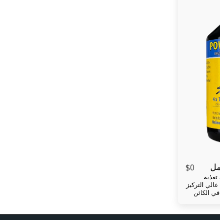
$
0
منشط استقلاب الدهون ومنشط تغذية
لنباتي عالي التركيز
في الكائن
تمر لجميع
ميع العناصر
سرع ومحسن