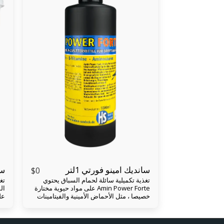
سانديك امينو فورتي 1لتر
سا
$
0
تغذية تكميلية سائلة لحمام السباق يحتوي
تغ
Amin Power Forte على مواد حيوية مختارة
ال
خصيصا ، مثل الأحماض الأمينية والفيتامينات
عل
والكهارل ، بالإضافة إلى مغلي نباتي عالي
أم
الجودة من شوك الحليب والخرشوف. تم
تكييف المكونات مع الاحتياجات الخاصة