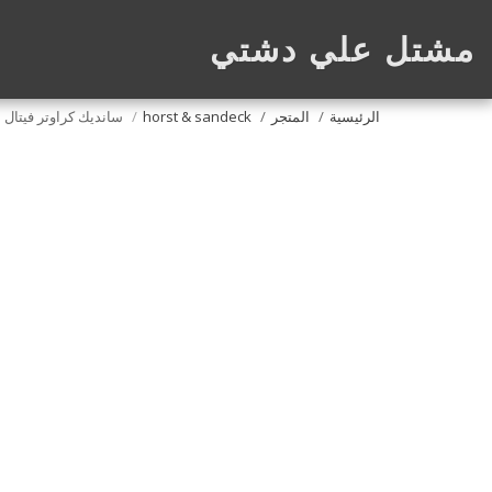
مشتل علي دشتي
الرئيسية
المتجر
horst & sandeck
سانديك كراوتر فيتال 550غ