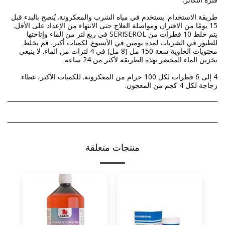
طريقة الاستخدام: يستخدم في مياه الشرب والمعكرونة. يُنصح بالبدء قبل
15 يومًا من الاقتران ومواصلة العلاج حتى الانتهاء من الإعداد على الأقل.
يتم خلط 10 قطرات من SERISEROL في ربع لتر من الماء وإتاحتها
للطيور في الشربات لمدة يومين في الأسبوع. لكميات أكبر، قم بخلط
محتويات الحاوية سعة 150 مل (8 مل) في 4 لترات من الماء. لا ينبغي
4 إلى 6 قطرات لكل 100 جرام من المعكرونة. للكميات الأكبر، غطاء
زجاجة لكل 4 كجم من المعجون.
منتجات متعلقة