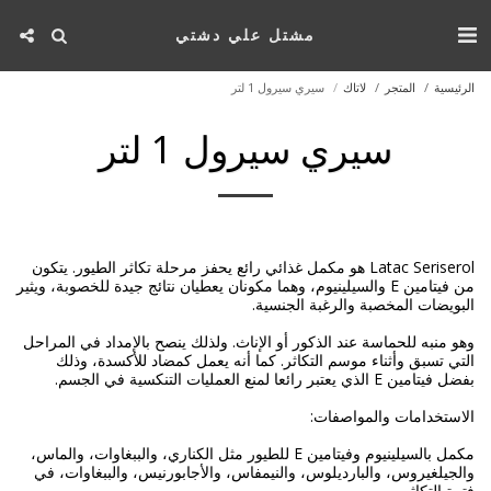
مشتل علي دشتي
الرئيسية
المتجر
لاتاك
سيري سيرول 1 لتر
سيري سيرول 1 لتر
Latac Seriserol هو مكمل غذائي رائع يحفز مرحلة تكاثر الطيور. يتكون
من فيتامين E والسيلينيوم، وهما مكونان يعطيان نتائج جيدة للخصوبة، ويثير
وهو منبه للحماسة عند الذكور أو الإناث. ولذلك ينصح بالإمداد في المراحل
التي تسبق وأثناء موسم التكاثر. كما أنه يعمل كمضاد للأكسدة، وذلك
مكمل بالسيلينيوم وفيتامين E للطيور مثل الكناري، والببغاوات، والماس،
والجيلغيروس، والبارديلوس، والنيمفاس، والأجابورنيس، والببغاوات، في