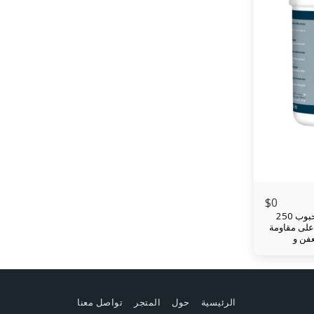
$
0
كويكو مونوبروب مضاد لتعفن الحبوب 250
 على مقاومة
حبوب نمو العفن و
ء الرطب
يكو
اعد في منع
ى الحبوب
بارة عن
الرئيسية
حول
المتجر
تواصل معنا
لة لحمض