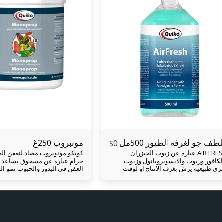
طف جو لغرفة الطيور 500مل
مونبروب 250غ
$
0
AIR FRESH عباره عن زيوت الخيزران
لكافور وزيوت والايسوبروبانول وزيوت
جرام عبارة عن مسحوق يساعد
رى طبيعيه يرش بغرف الانتاج او لوفت
العفن في البذور وال
حمام للقضاء على البكتيريا التنفسيه و
الفطريات على البذور في الاجوا
سن الهواء داخل الغرفه ويعزز مجرى الهواء
يسبب مشاكل صحية للطيور , كو
د الطيور وايضا له تاثير ايجابي على علاج
مونوبروب عند اضافته للبذور يس
امراض التنفسيه. يرش مرتين او ثلاث مرات
نمو وتكاثر العفن والفطريات عل
لاسبوع وايضا يرش في ايام الغبار والرطوبه.
عند حفظها كويكو مونوبروب ع
حبيبات بنية تتكون من مادة حام