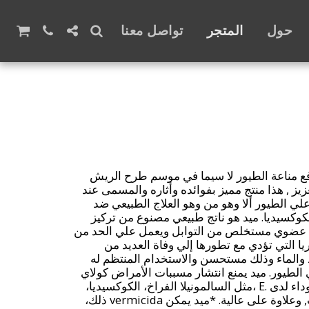
حول
المتجر
تواصل معنا
ع مناعة الطيور لا سيما في موسم طرح الريش
يز , هذا منتج مميز بفوائده وأثاره والمسمى عند
ر Med الإيجابيه علي الطيور ألا وهو من وهو العلاج الطبيعي ضد
لكوكسيديا. ميد هو ناتج طبيعي مصنوع من تركيز
ي عضوي مستخلص من التوابل ويعمل علي الحد من
ريا التي تؤدي مع تطورها إلي وفاة العديد من
د والماء وذلك مستحسن والاستخدام المنتظم له
الطيور. ميد يمنع انتشار مسببات الأمراض كولاي
وعلاج فعال لمرض النقطه السوداء لدى .E ،مثل السالمونيلا الفراخ، الكوكسيديا،
والفطريات والديدان والعقديات, وعلاوة على عالية. *ميد يمكن vermicida ذلك،