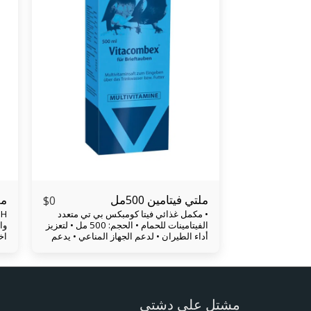
ملتي فيتامين 500مل
مل
$
0
• مكمل غذائي فيتا كومبكس بي تي متعدد
الفيتامينات للحمام • الحجم: 500 مل • لتعزيز
وا
أداء الطيران • لدعم الجهاز المناعي • يدعم
اخ
العناية بالريش يعزز الإمداد الأمثل
ال
بالفيتامينات نتائج تربية أفضل ويوصى به
يح
بشكل خاص في حالة تغير المناخ ، وإجهاد
عن
النقل ، وتغييرات الأعلاف ، وانتشار الطفيليات
ال
وكذلك جميع الإجهاد البدني الخاص. ادعم
با
مشتل علي دشتي
حيوانك عن طريق إطعامه الفيتامينات