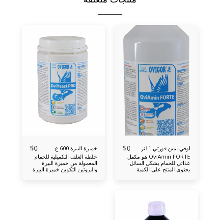
$
0
$
0
اوفي امين فورتي 1 لتر
خميرة البيرة 600 غ
OviAmin FORTE هو مكمل
خلطة العلف التكميلية للحمام
غذائي للحمام بشكل السائل.
المعمولة من خميرة البيرة
يحتوي المنتج على الكمية
والبروتين التكوين خميرة البيرة
الكبيرة من الأحماض الأمينية،
بروتين البطاطس المكونات
الشوارد والفيتامين ب في
التحليلية بياض خام 46، رماد
النسب المثالية. هو ضروري
خام 5,5% ألياف خام ،1 زيوت
خلال الطيران بعد الطيران في
ودهون خام 0,5%، لايسين
المسابقة - تؤثر الكربوهيدرات
3%، ميثيونين 0,5%، صوديوم
على تجديد العضلات والأحماض
0,7% بوتاسيوم 0% الخصائص
الأمينية المتضمنة في المكمل
تؤثر خميرة البيرة على تقوية