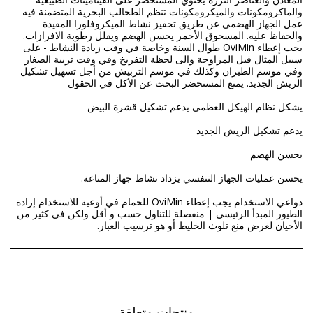
والماكرومكونات والميكرومكونات تنظم الطحالب البحرية المتضمنة فيه
عمل الجهاز الهضمي عن طريق تحفيز نشاط الميكروفلورا المفيدة
والحفاظ عليه. المسحوق الأحمر يحسن الهضم ويقلل رطوبة الافرازات.
يجب إعطاء OviMin طوال السنة وخاصة في وقت زيادة النشاط - على
سبيل المثال قبل المزاوجة والى لحظة التفريخ وفي وقت تربية الصغار
وفي موسم الطيران وكذلك في موسم التربيش من أجل تسهيل تشكيل
دواعي الاستخدام يجب إعطاء OviMin للحمام في أوعية للاستخدام إرادة
الطيور المبدأ الرئيسي | منفصلة للتناول حسب و أقل ولكن في كثير من
الأحيان لغرض منع تلوث الخليط أو هو ترسيب الغبار.
منتجات متعلقة