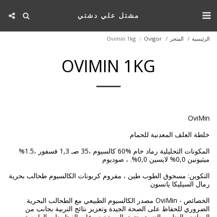
مشتل علي دشتي
الرئيسية
المتجر
Ovigor
Ovimin 1kg
OVIMIN 1KG
المكونات التحليلية رماد خام %60 كالسيوم ،35 صـ 1,3 فسفور ،1.5%
التكوين: مسحوق الطوب طين ، مفروم كربونات الكالسيوم طحالب بحرية
الخصائص - OviMin مصدر الكالسيوم الطبيعي مع الطحالب البحرية
الضروري للحفاظ على الصحة الجيدة وتعزيز نتائج التربية بجانب من
المعادن والعناصر النزرة يحتوي المستحضر على الفيتامينات الطبيعية