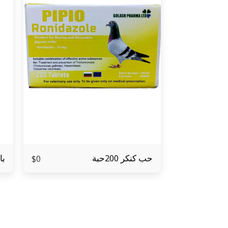
حب كنكر 200حبة
باو
$
0